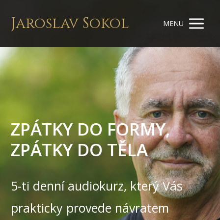
Jaroslav Sokol
MENU
ZPÁTKY DO FORMY,
ZPÁTKY DO TĚLA
5-ti denní audiokurz, který Vás
prakticky provede návratem