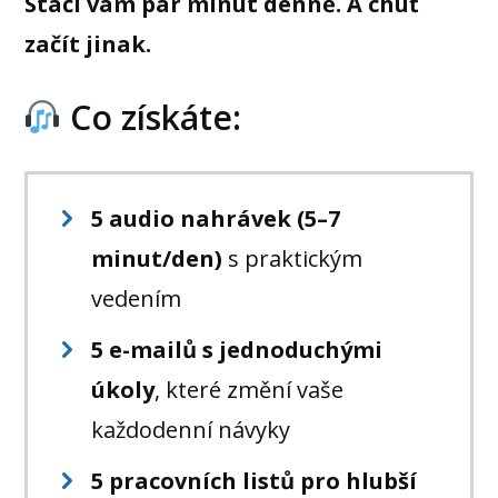
Stačí vám pár minut denně. A chuť
začít jinak.
Co získáte:
5 audio nahrávek (5–7
minut/den)
s praktickým
vedením
5 e-mailů s jednoduchými
úkoly
, které změní vaše
každodenní návyky
5 pracovních listů pro hlubší