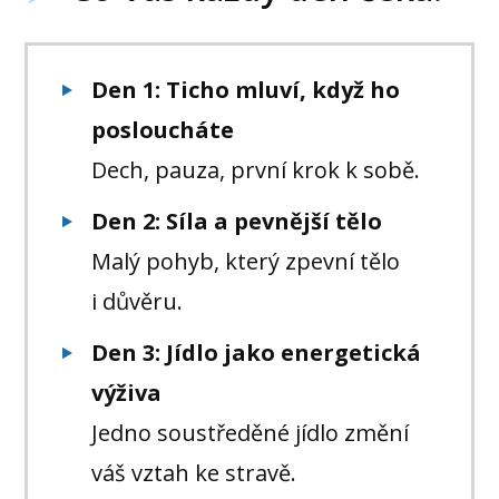
Den 1: Ticho mluví, když ho
posloucháte
Dech, pauza, první krok k sobě.
Den 2:
Síla a pevnější tělo
Malý pohyb, který zpevní tělo
i důvěru.
Den 3:
Jídlo jako energetická
výživa
Jedno soustředěné jídlo změní
váš vztah ke stravě.