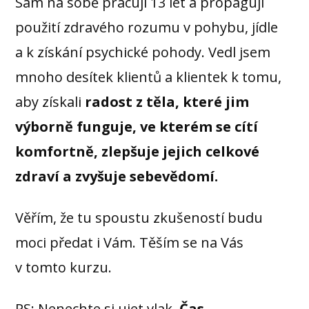
Sám na sobě pracuji 13 let a propaguji
použití zdravého rozumu v pohybu, jídle
a k získání psychické pohody. Vedl jsem
mnoho desítek klientů a klientek k tomu,
aby získali
radost z těla, které jim
výborně funguje, ve kterém se cítí
komfortně, zlepšuje jejich celkové
zdraví a zvyšuje sebevědomí.
Věřím, že tu spoustu zkušeností budu
moci předat i Vám. Těším se na Vás
v tomto kurzu.
PS: Nenechte si ujet vlak.
Čas