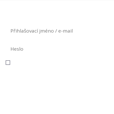
Pamatovat si mě
Přihlásit se
Zapomněli jste heslo?