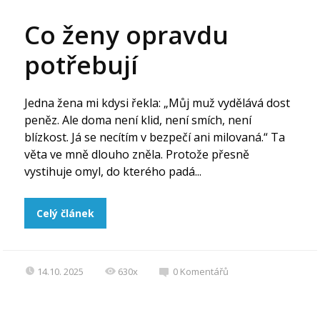
Co ženy opravdu
potřebují
Jedna žena mi kdysi řekla: „Můj muž vydělává dost
peněz. Ale doma není klid, není smích, není
blízkost. Já se necítím v bezpečí ani milovaná.“ Ta
věta ve mně dlouho zněla. Protože přesně
vystihuje omyl, do kterého padá...
Celý článek
14.10. 2025
630x
0
Komentářů