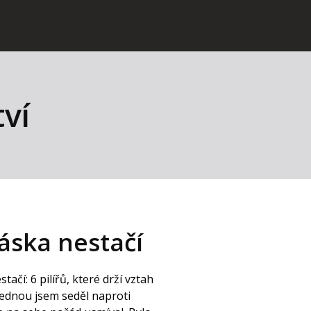
tví
láska nestačí
tačí: 6 pilířů, které drží vztah
dnou jsem seděl naproti