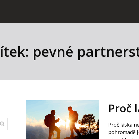
ítek: pevné partners
Proč 
Proč láska nes
pohromadě Je