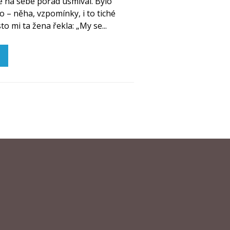
e na sebe pořád usmíval. Bylo
 – něha, vzpomínky, i to tiché
to mi ta žena řekla: „My se...