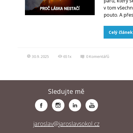
páru, který s
v tom všechno
pouto. A přes
Celý článek
30.9. 2025
651x
0
Komentářů
Sledujte mě
jaroslav@jaroslavsokol.cz