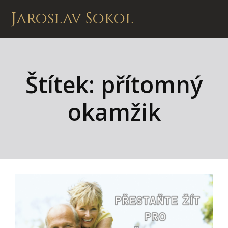
Jaroslav Sokol
Štítek: přítomný
okamžik