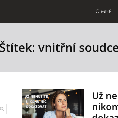
O mně
Štítek: vnitřní soudc
Už ne
nikom
dokaz