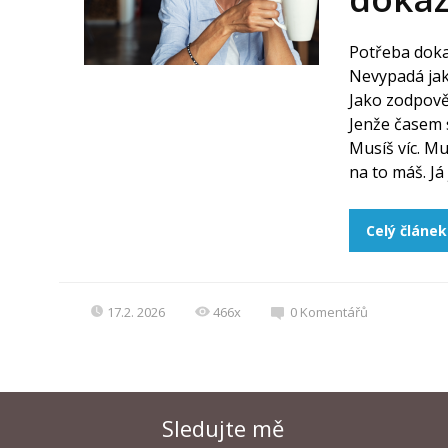
Potřeba doka
Nevypadá jak
Jako zodpověd
Jenže časem s
Musíš víc. Mu
na to máš. Já 
Celý článek
17.2. 2026
466x
0
Komentářů
Sledujte mě