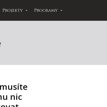
Projekty
Programy
e
musíte
u nic
ovat