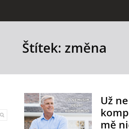
Štítek: změna
Už ne
kompr
mě ni