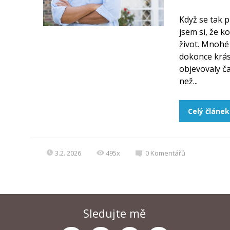
Když se tak p
jsem si, že 
život. Mnohé 
dokonce krás
objevovaly ča
než...
Celý článek
3.2. 2026
495x
0
Komentářů
Sledujte mě