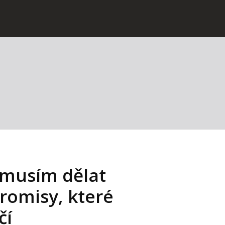
musím dělat
omisy, které
čí