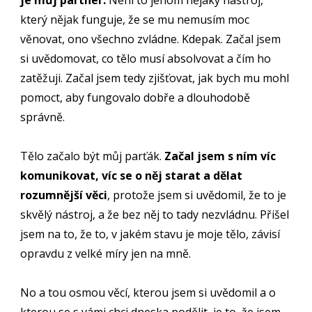
je můj partner.
Není to jenom nějaký nástroj,
který nějak funguje, že se mu nemusím moc
věnovat, ono všechno zvládne. Kdepak. Začal jsem
si uvědomovat, co tělo musí absolvovat a čím ho
zatěžuji. Začal jsem tedy zjišťovat, jak bych mu mohl
pomoct, aby fungovalo dobře a dlouhodobě
správně.
Tělo začalo být můj parťák.
Začal jsem s ním víc
komunikovat, víc se o něj starat a dělat
rozumnější věci
, protože jsem si uvědomil, že to je
skvělý nástroj, a že bez něj to tady nezvládnu. Přišel
jsem na to, že to, v jakém stavu je moje tělo, závisí
opravdu z velké míry jen na mně.
No a tou osmou věcí, kterou jsem si uvědomil a o