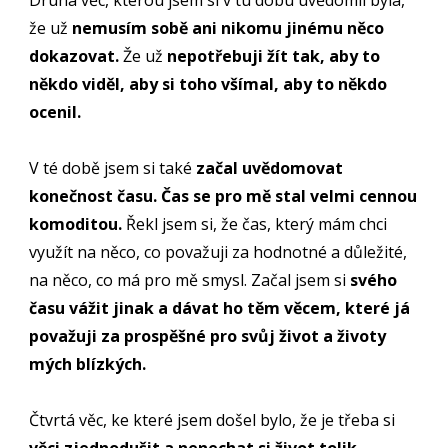
Druhá věc, kterou jsem si v tu dobu uvědomil byla,
že už
nemusím sobě ani nikomu jinému něco
dokazovat.
Že už
nepotřebuji žít tak, aby to
někdo viděl, aby si toho všímal, aby to někdo
ocenil.
V té době jsem si také
začal uvědomovat
konečnost času. Čas se pro mě stal velmi cennou
komoditou.
Řekl jsem si, že čas, který mám chci
využít na něco, co považuji za hodnotné a důležité,
na něco, co má pro mě smysl. Začal jsem si
svého
času vážit jinak a dávat ho těm věcem, které já
považuji za prospěšné pro svůj život a životy
mých blízkých.
Čtvrtá věc, ke které jsem došel bylo, že je třeba si