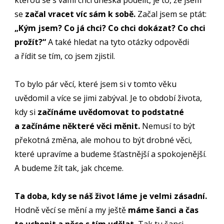
kterou se s vámi chci dneska podělit, je to, že jsem
se
začal vracet víc sám k sobě.
Začal jsem se ptát:
„Kým jsem? Co já chci? Co chci dokázat? Co chci
prožít?“
A také hledat na tyto otázky odpovědi
a řídit se tím, co jsem zjistil.
To bylo pár věcí, které jsem si v tomto věku
uvědomil a více se jimi zabýval. Je to období života,
kdy si
začínáme uvědomovat to podstatné
a začínáme některé věci měnit.
Nemusí to být
překotná změna, ale mohou to být drobné věci,
které upravíme a budeme šťastnější a spokojenější.
A budeme žít tak, jak chceme.
Ta doba, kdy se náš život láme je velmi zásadní.
Hodně věcí se mění a my ještě
máme šanci a čas