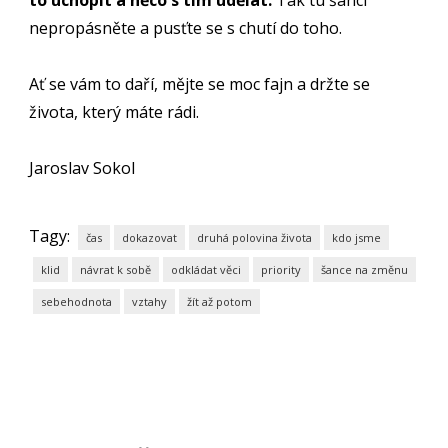
to uchopit a něco s tím udělat.
Tak tu šanci
nepropásněte a pusťte se s chutí do toho.
Ať se vám to daří, mějte se moc fajn a držte se
života, který máte rádi.
Jaroslav Sokol
Tagy:
čas
dokazovat
druhá polovina života
kdo jsme
klid
návrat k sobě
odkládat věci
priority
šance na změnu
sebehodnota
vztahy
žít až potom