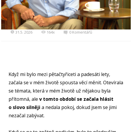
31.5. 2026
164x
0 Komentářů
Když mi bylo mezi pětačtyřiceti a padesáti lety,
začala se v mém životě spousta věcí měnit. Otevírala
se témata, která v mém životě už nějakou byla
přítomná, ale
v tomto období se začala hlásit
o slovo silněji
a nedala pokoj, dokud jsem se jimi
nezačal zabývat.