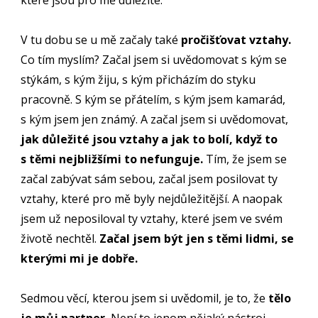
které jsou pro mě důležité.
V tu dobu se u mě začaly také
pročišťovat vztahy.
Co tím myslím? Začal jsem si uvědomovat s kým se
stýkám, s kým žiju, s kým přicházím do styku
pracovně. S kým se přátelím, s kým jsem kamarád,
s kým jsem jen známý. A začal jsem si uvědomovat,
jak důležité jsou vztahy a jak to bolí, když to
s těmi nejbližšími to nefunguje.
Tím, že jsem se
začal zabývat sám sebou, začal jsem posilovat ty
vztahy, které pro mě byly nejdůležitější. A naopak
jsem už neposiloval ty vztahy, které jsem ve svém
životě nechtěl.
Začal jsem být jen s těmi lidmi, se
kterými mi je dobře.
Sedmou věcí, kterou jsem si uvědomil, je to, že
tělo