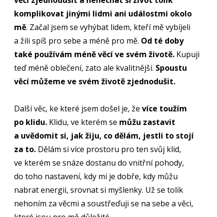
věci zjednodušit a nenechat si život tolik
komplikovat jinými lidmi ani událostmi okolo
mě
. Začal jsem se vyhýbat lidem, kteří mě vybíjeli
a žili spíš pro sebe a méně pro mě.
Od té doby
také používám méně věcí ve svém životě.
Kupuji
teď méně oblečení, zato ale kvalitnější.
Spoustu
věcí můžeme ve svém životě zjednodušit.
Další věc, ke které jsem došel je, že
více toužím
po klidu.
Klidu, ve kterém se
můžu zastavit
a uvědomit si, jak žiju, co dělám, jestli to stojí
za to.
Dělám si více prostoru pro ten svůj klid,
ve kterém se snáze dostanu do vnitřní pohody,
do toho nastavení, kdy mi je dobře, kdy můžu
nabrat energii, srovnat si myšlenky. Už se tolik
nehoním za věcmi a soustřeďuji se na sebe a věci,