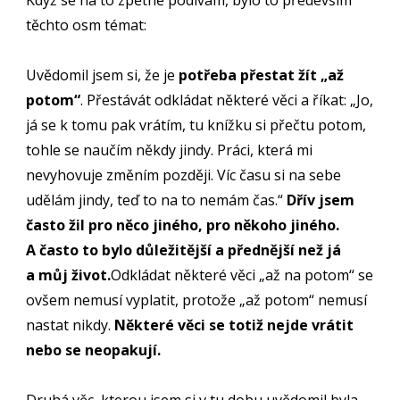
Když se na to zpětně podívám, bylo to především
těchto osm témat:
Uvědomil jsem si, že je
potřeba přestat žít „až
potom“
. Přestávát odkládat některé věci a říkat: „Jo,
já se k tomu pak vrátím, tu knížku si přečtu potom,
tohle se naučím někdy jindy. Práci, která mi
nevyhovuje změním později. Víc času si na sebe
udělám jindy, teď to na to nemám čas.“
Dřív jsem
často žil pro něco jiného, pro někoho jiného.
A často to bylo důležitější a přednější než já
a můj život.
Odkládat některé věci „až na potom“ se
ovšem nemusí vyplatit, protože „až potom“ nemusí
nastat nikdy.
Některé věci se totiž nejde vrátit
nebo se neopakují.