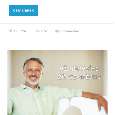
Celý článek
31.5. 2026
165x
0
Komentářů