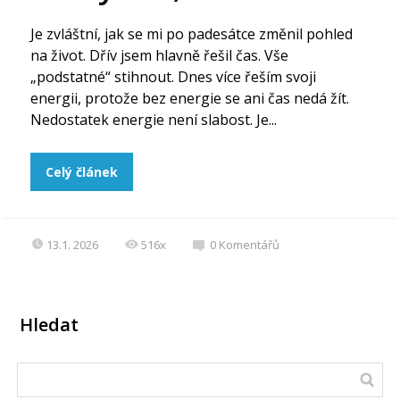
Je zvláštní, jak se mi po padesátce změnil pohled
na život. Dřív jsem hlavně řešil čas. Vše
„podstatné“ stihnout. Dnes více řeším svoji
energii, protože bez energie se ani čas nedá žít.
Nedostatek energie není slabost. Je...
Celý článek
13.1. 2026
516x
0
Komentářů
Hledat