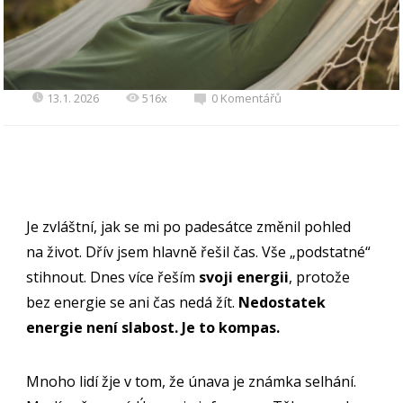
13.1. 2026
516x
0 Komentářů
Je zvláštní, jak se mi po padesátce změnil pohled
na život. Dřív jsem hlavně řešil čas. Vše „podstatné“
stihnout. Dnes více řeším
svoji
energii
, protože
bez energie se ani čas nedá žít.
Nedostatek
energie není slabost. Je to kompas.
Mnoho lidí žje v tom, že únava je známka selhání.