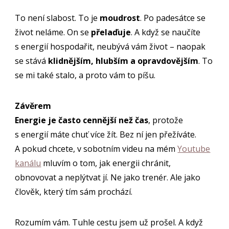
To není slabost. To je
moudrost
. Po padesátce se
život neláme. On se
přelaďuje
. A když se naučíte
s energií hospodařit, neubývá vám život – naopak
se stává
klidnějším, hlubším a opravdovějším
. To
se mi také stalo, a proto vám to píšu.
Závěrem
Energie je často cennější než čas
, protože
s energií máte chuť více žít. Bez ní jen přežíváte.
A pokud chcete, v sobotním videu na mém
Youtube
kanálu
mluvím o tom, jak energii chránit,
obnovovat a neplýtvat jí. Ne jako trenér. Ale jako
člověk, který tím sám prochází.
Rozumím vám. Tuhle cestu jsem už prošel. A když