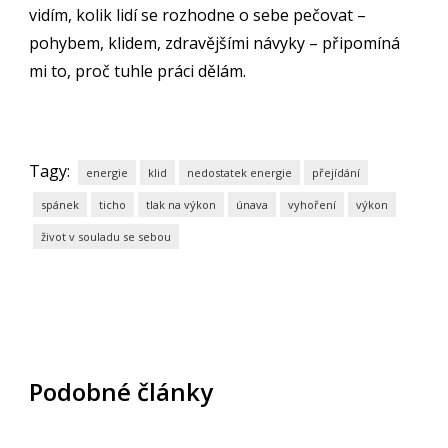
vidím, kolik lidí se rozhodne o sebe pečovat –
pohybem, klidem, zdravějšími návyky – připomíná
mi to, proč tuhle práci dělám.
Tagy:
energie
klid
nedostatek energie
přejídání
spánek
ticho
tlak na výkon
únava
vyhoření
výkon
život v souladu se sebou
Podobné články