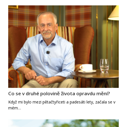
Co se v druhé polovině života opravdu mění?
Když mi bylo mezi pětačtyřiceti a padesáti lety, začala se v
mém…