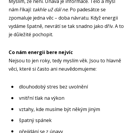
Myslím, že není. Únava je informace. Tělo a mysl
nám říkají:
takhle už dál ne
. Po padesátce se
zpomaluje jedna věc – doba návratu. Když energii
vydáme špatně, nevrátí se tak snadno jako dřív. A to
je důležité pochopit.
Co nám energii bere nejvíc
Nejsou to jen roky, tedy myslím věk. Jsou to hlavně
věci, které si často ani neuvědomujeme:
dlouhodobý stres bez uvolnění
vnitřní tlak na výkon
vztahy, kde musíme být někým jiným
špatný spánek
přejídání se z únavy