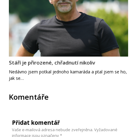
Stáří je přirozené, chřadnutí nikoliv
Nedávno jsem potkal jednoho kamaráda a ptal jsem se ho,
jak se…
Komentáře
Přidat komentář
Vaše e-mailová adresa nebude zveřejněna.
Vyžadované
informace jsou označeny
*