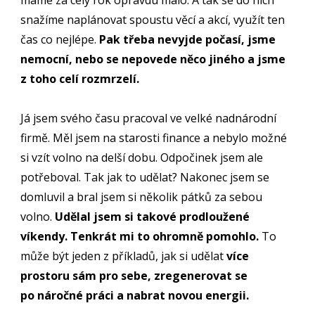
máme za celý rok opravdu málo. A tak se do nich
snažíme naplánovat spoustu věcí a akcí, využít ten
čas co nejlépe.
Pak třeba nevyjde počasí, jsme
nemocní, nebo se nepovede něco jiného a jsme
z toho celí rozmrzelí.
Já jsem svého času pracoval ve velké nadnárodní
firmě. Měl jsem na starosti finance a nebylo možné
si vzít volno na delší dobu. Odpočinek jsem ale
potřeboval. Tak jak to udělat? Nakonec jsem se
domluvil a bral jsem si několik pátků za sebou
volno.
Udělal jsem si takové prodloužené
víkendy. Tenkrát mi to ohromně pomohlo.
To
může být jeden z příkladů, jak si udělat
více
prostoru sám pro sebe, zregenerovat se
po náročné práci a nabrat novou energii.