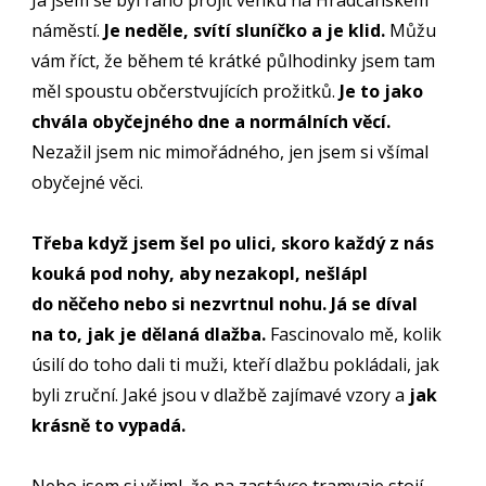
Já jsem se byl ráno projít venku na Hradčanském
náměstí.
Je neděle, svítí sluníčko a je klid.
Můžu
vám říct, že během té krátké půlhodinky jsem tam
měl spoustu občerstvujících prožitků.
Je to jako
chvála obyčejného dne a normálních věcí.
Nezažil jsem nic mimořádného, jen jsem si všímal
obyčejné věci.
Třeba když jsem šel po ulici, skoro každý z nás
kouká pod nohy, aby nezakopl, nešlápl
do něčeho nebo si nezvrtnul nohu. Já se díval
na to, jak je dělaná dlažba.
Fascinovalo mě, kolik
úsilí do toho dali ti muži, kteří dlažbu pokládali, jak
byli zruční. Jaké jsou v dlažbě zajímavé vzory a
jak
krásně to vypadá.