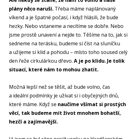
Ale někdy se stane, že nám to volno a naše
plány něco naruší.
Třeba máme naplánovaný
víkend a je špatné počasí, i když hlásili, že bude
hezky. Nebo vstaneme a necítíme se dobře. Nebo
jsme prostě unavení a nejde to. Těšíme na to, jak si
sedneme na terásku, budeme si číst na sluníčku
a užijeme si klid a pohodu – místo toho soused celý
den řeže cirkulárkou dřevo.
A je po klidu. Je tolik
situací, které nám to mohou zhatit.
Možná lepší než se těšit, až bude volno, čas
a ideální podmínky je užívat si i obyčejných dnů,
které máme. Když se
naučíme všímat si prostých
věcí, tak budeme mít život mnohem bohatší,
hezčí a zajímavější.