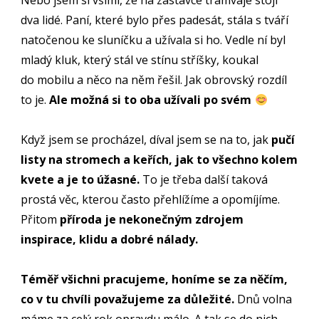
Nebo jsem si všiml, že na zastávce tramvaje stojí
dva lidé. Paní, které bylo přes padesát, stála s tváří
natočenou ke sluníčku a užívala si ho. Vedle ní byl
mladý kluk, který stál ve stínu stříšky, koukal
do mobilu a něco na něm řešil. Jak obrovský rozdíl
to je.
Ale možná si to oba užívali po svém
Když jsem se procházel, díval jsem se na to, jak
pučí
listy na stromech a keřích, jak to všechno kolem
kvete a je to úžasné.
To je třeba další taková
prostá věc, kterou často přehlížíme a opomíjíme.
Přitom
příroda je nekonečným zdrojem
inspirace, klidu a dobré nálady.
Téměř všichni pracujeme, honíme se za něčím,
co v tu chvíli považujeme za důležité.
Dnů volna