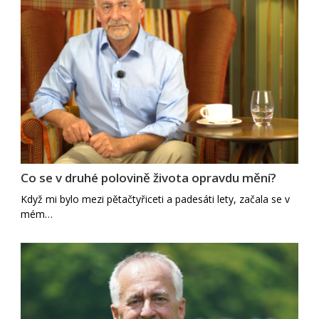
Co se v druhé polovině života opravdu mění?
Když mi bylo mezi pětačtyřiceti a padesáti lety, začala se v
mém…