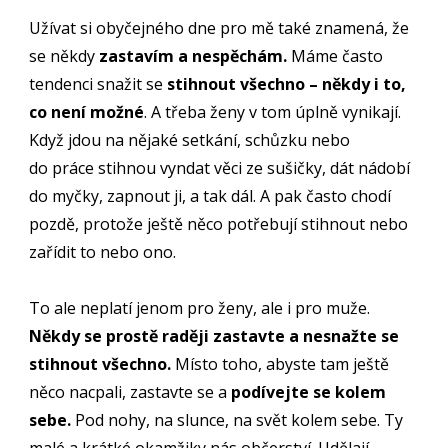
Užívat si obyčejného dne pro mě také znamená, že
se někdy
zastavím a nespěchám.
Máme často
tendenci snažit se
stihnout všechno – někdy i to,
co není možné
. A třeba ženy v tom úplně vynikají.
Když jdou na nějaké setkání, schůzku nebo
do práce stihnou vyndat věci ze sušičky, dát nádobí
do myčky, zapnout ji, a tak dál. A pak často chodí
pozdě, protože ještě něco potřebují stihnout nebo
zařídit to nebo ono.
To ale neplatí jenom pro ženy, ale i pro muže.
Někdy se prostě raději zastavte a nesnažte se
stihnout všechno.
Místo toho, abyste tam ještě
něco nacpali, zastavte se a
podívejte se kolem
sebe.
Pod nohy, na slunce, na svět kolem sebe. Ty