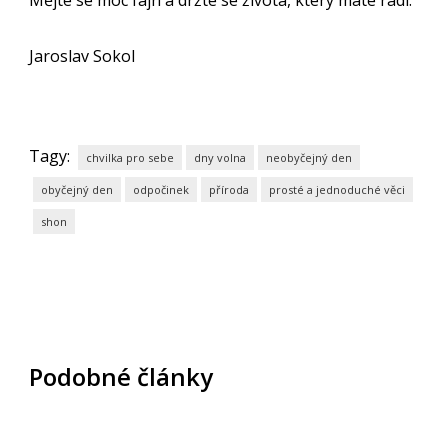
Mějte se moc fajn a držte se života, který máte rádi.
Jaroslav Sokol
Tagy:
chvilka pro sebe
dny volna
neobyčejný den
obyčejný den
odpočinek
příroda
prosté a jednoduché věci
shon
Podobné články