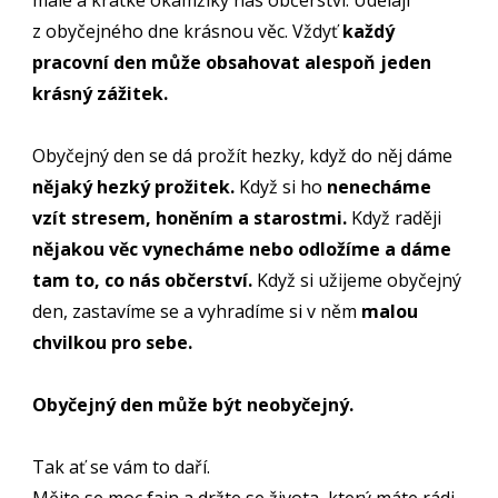
malé a krátké okamžiky nás občerství. Udělají
z obyčejného dne krásnou věc. Vždyť
každý
pracovní den může obsahovat alespoň jeden
krásný zážitek.
Obyčejný den se dá prožít hezky, když do něj dáme
nějaký hezký prožitek.
Když si ho
nenecháme
vzít stresem, honěním a starostmi.
Když raději
nějakou věc vynecháme nebo odložíme a dáme
tam to, co nás občerství.
Když si užijeme obyčejný
den, zastavíme se a vyhradíme si v něm
malou
chvilkou pro sebe.
Obyčejný den může být neobyčejný.
Tak ať se vám to daří.